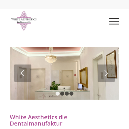
Weiter
1
2
3
4
White Aesthetics die
Dentalmanufaktur